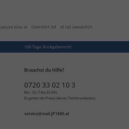
Kapuze blau xl
Overshirt 3xl
Xl tall sweatshirt
100 Tage Rückgaberecht
Brauchst du Hilfe?
0720 33 02 10 3
Mo - So: 7 bis 22 Uhr
Es gelten die Preise deines Telefonanbieters
service@mail.JP1880.at