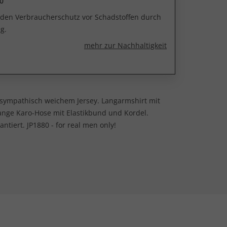
0
r den Verbraucherschutz vor Schadstoffen durch
g.
mehr zur Nachhaltigkeit
utsympathisch weichem Jersey. Langarmshirt mit
Lange Karo-Hose mit Elastikbund und Kordel.
ntiert. JP1880 - for real men only!