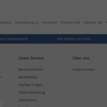
omewear
Schlafanzug xl
Hemd 8xl
Poloshirt 8xl
Pullover 8xl
oser Rückversand
Alle Größen ein Preis
Unser Service
Über uns
Barrierefreiheit
Unternehmen
n
Bestellkarte
Häufige Fragen
Größenberatung
Gutscheine