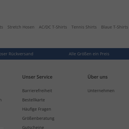
ts
Stretch Hosen
AC/DC T-Shirts
Tennis Shirts
Blaue T-Shirts
oser Rückversand
Alle Größen ein Preis
Unser Service
Über uns
Barrierefreiheit
Unternehmen
n
Bestellkarte
Häufige Fragen
Größenberatung
Gutscheine