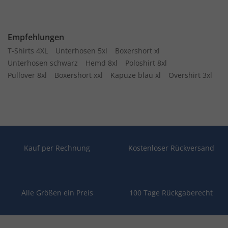
Empfehlungen
T-Shirts 4XL
Unterhosen 5xl
Boxershort xl
Unterhosen schwarz
Hemd 8xl
Poloshirt 8xl
Pullover 8xl
Boxershort xxl
Kapuze blau xl
Overshirt 3xl
Kauf per Rechnung
Kostenloser Rückversand
Alle Größen ein Preis
100 Tage Rückgaberecht