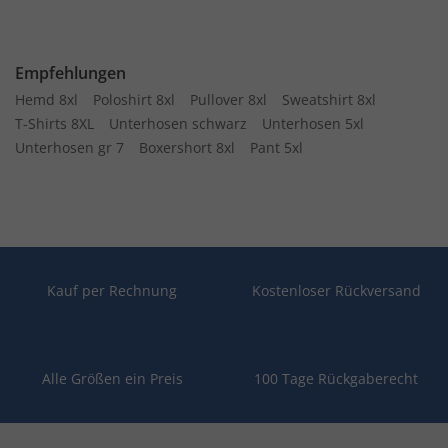
Empfehlungen
Hemd 8xl
Poloshirt 8xl
Pullover 8xl
Sweatshirt 8xl
T-Shirts 8XL
Unterhosen schwarz
Unterhosen 5xl
Unterhosen gr 7
Boxershort 8xl
Pant 5xl
Kauf per Rechnung
Kostenloser Rückversand
Alle Größen ein Preis
100 Tage Rückgaberecht