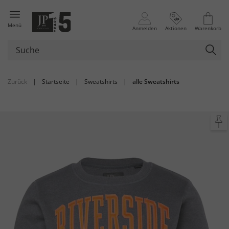
Menü
Anmelden
Aktionen
Warenkorb
Zurück
|
Startseite
|
Sweatshirts
|
alle Sweatshirts