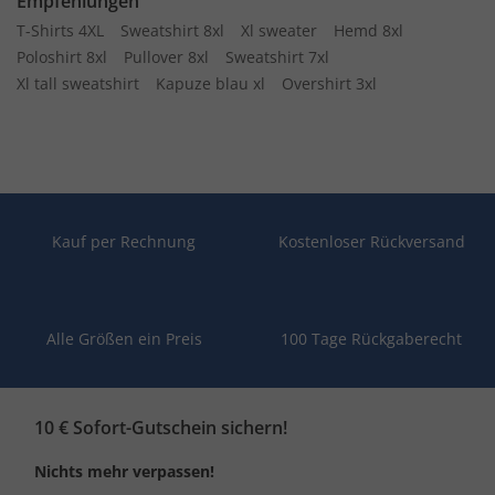
Empfehlungen
T-Shirts 4XL
Sweatshirt 8xl
Xl sweater
Hemd 8xl
Poloshirt 8xl
Pullover 8xl
Sweatshirt 7xl
Xl tall sweatshirt
Kapuze blau xl
Overshirt 3xl
Kauf per Rechnung
Kostenloser Rückversand
Alle Größen ein Preis
100 Tage Rückgaberecht
10 € Sofort-Gutschein sichern!
Nichts mehr verpassen!