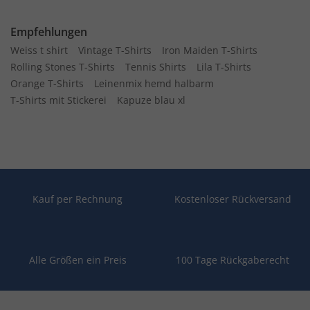
Empfehlungen
Weiss t shirt
Vintage T-Shirts
Iron Maiden T-Shirts
Rolling Stones T-Shirts
Tennis Shirts
Lila T-Shirts
Orange T-Shirts
Leinenmix hemd halbarm
T-Shirts mit Stickerei
Kapuze blau xl
Kauf per Rechnung
Kostenloser Rückversand
Alle Größen ein Preis
100 Tage Rückgaberecht