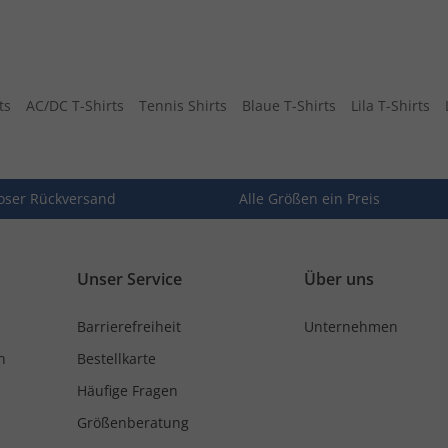
ts
AC/DC T-Shirts
Tennis Shirts
Blaue T-Shirts
Lila T-Shirts
oser Rückversand
Alle Größen ein Preis
Unser Service
Über uns
Barrierefreiheit
Unternehmen
n
Bestellkarte
Häufige Fragen
Größenberatung