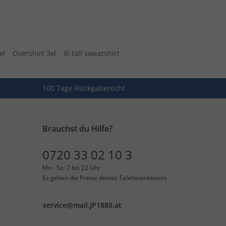
xl
Overshirt 3xl
Xl tall sweatshirt
100 Tage Rückgaberecht
Brauchst du Hilfe?
0720 33 02 10 3
Mo - So: 7 bis 22 Uhr
Es gelten die Preise deines Telefonanbieters
service@mail.JP1880.at