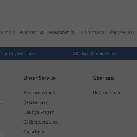
hirt 8xl
Pullover 8xl
Sweatshirt 8xl
T-Shirts 8XL
Kapuze blau 
oser Rückversand
Alle Größen ein Preis
Unser Service
Über uns
Barrierefreiheit
Unternehmen
n
Bestellkarte
Häufige Fragen
Größenberatung
Gutscheine