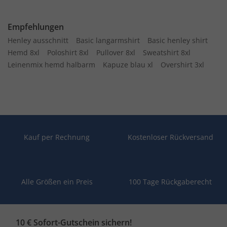
Empfehlungen
Henley ausschnitt
Basic langarmshirt
Basic henley shirt
Hemd 8xl
Poloshirt 8xl
Pullover 8xl
Sweatshirt 8xl
Leinenmix hemd halbarm
Kapuze blau xl
Overshirt 3xl
Kauf per Rechnung
Kostenloser Rückversand
Alle Größen ein Preis
100 Tage Rückgaberecht
10 € Sofort-Gutschein sichern!