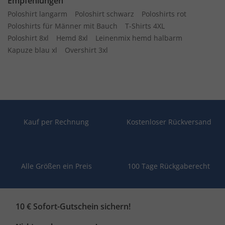
Empfehlungen
Poloshirt langarm
Poloshirt schwarz
Poloshirts rot
Poloshirts für Männer mit Bauch
T-Shirts 4XL
Poloshirt 8xl
Hemd 8xl
Leinenmix hemd halbarm
Kapuze blau xl
Overshirt 3xl
Kauf per Rechnung
Kostenloser Rückversand
Alle Größen ein Preis
100 Tage Rückgaberecht
10 € Sofort-Gutschein sichern!