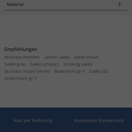
Material
Empfehlungen
Business hemden
Leinen sakko
Sakko braun
Sakko grau
Sakko schwarz
Smoking sakko
Business hosen herren
Boxershort gr 9
Sakko 5XL
Unterhosen gr 7
Kauf per Rechnung
Kostenloser Rückversand