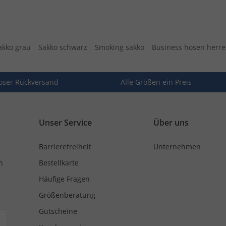
akko grau
Sakko schwarz
Smoking sakko
Business hosen herr
oser Rückversand
Alle Größen ein Preis
Unser Service
Über uns
Barrierefreiheit
Unternehmen
n
Bestellkarte
Häufige Fragen
Größenberatung
Gutscheine