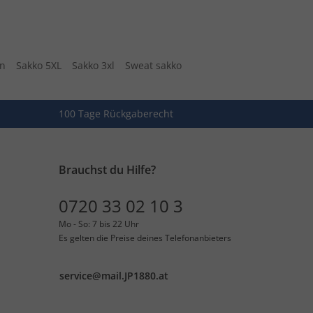
en
Sakko 5XL
Sakko 3xl
Sweat sakko
100 Tage Rückgaberecht
Brauchst du Hilfe?
0720 33 02 10 3
Mo - So: 7 bis 22 Uhr
Es gelten die Preise deines Telefonanbieters
service@mail.JP1880.at