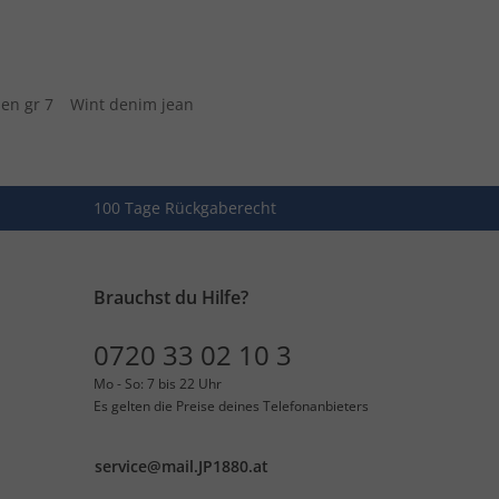
en gr 7
Wint denim jean
100 Tage Rückgaberecht
Brauchst du Hilfe?
0720 33 02 10 3
Mo - So: 7 bis 22 Uhr
Es gelten die Preise deines Telefonanbieters
service@mail.JP1880.at