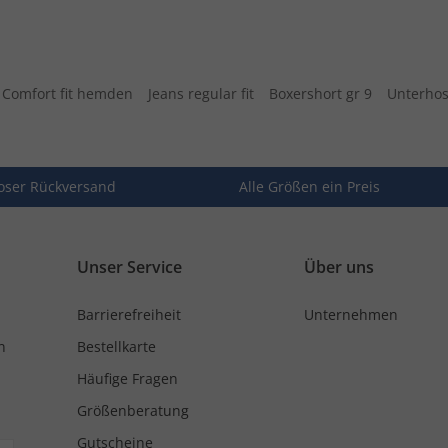
Comfort fit hemden
Jeans regular fit
Boxershort gr 9
Unterhos
oser Rückversand
Alle Größen ein Preis
Unser Service
Über uns
Barrierefreiheit
Unternehmen
n
Bestellkarte
Häufige Fragen
Größenberatung
Gutscheine