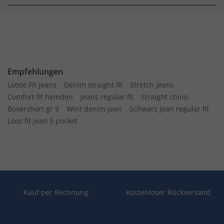
Empfehlungen
Loose Fit Jeans
Denim straight fit
Stretch Jeans
Comfort fit hemden
Jeans regular fit
Straight chino
Boxershort gr 9
Wint denim jean
Schwarz jean regular fit
Loos fit jean 5 pocket
Kauf per Rechnung
Kostenloser Rückversand