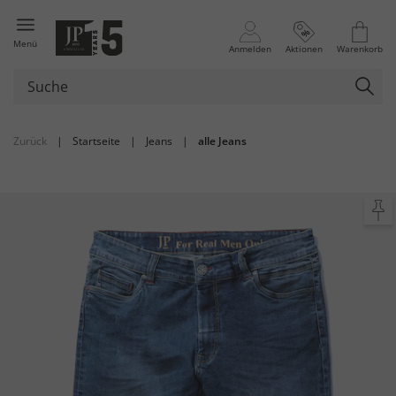
Menü
Anmelden
Aktionen
Warenkorb
Zurück
|
Startseite
|
Jeans
|
alle Jeans