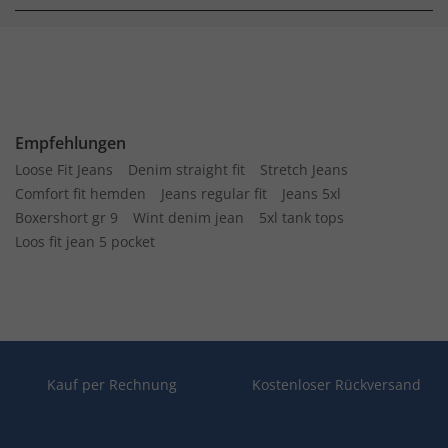
Empfehlungen
Loose Fit Jeans
Denim straight fit
Stretch Jeans
Comfort fit hemden
Jeans regular fit
Jeans 5xl
Boxershort gr 9
Wint denim jean
5xl tank tops
Loos fit jean 5 pocket
Kauf per Rechnung
Kostenloser Rückversand