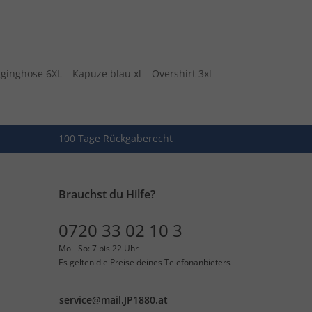
gginghose 6XL
Kapuze blau xl
Overshirt 3xl
100 Tage Rückgaberecht
Brauchst du Hilfe?
0720 33 02 10 3
Mo - So: 7 bis 22 Uhr
Es gelten die Preise deines Telefonanbieters
service@mail.JP1880.at