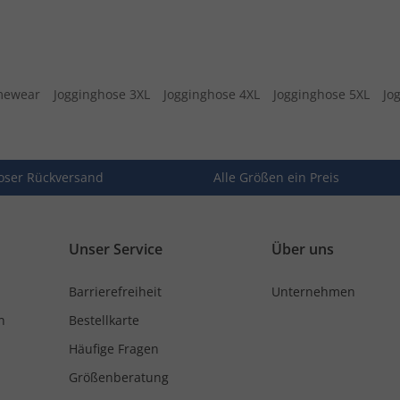
mewear
Jogginghose 3XL
Jogginghose 4XL
Jogginghose 5XL
Jo
oser Rückversand
Alle Größen ein Preis
Unser Service
Über uns
Barrierefreiheit
Unternehmen
n
Bestellkarte
Häufige Fragen
Größenberatung