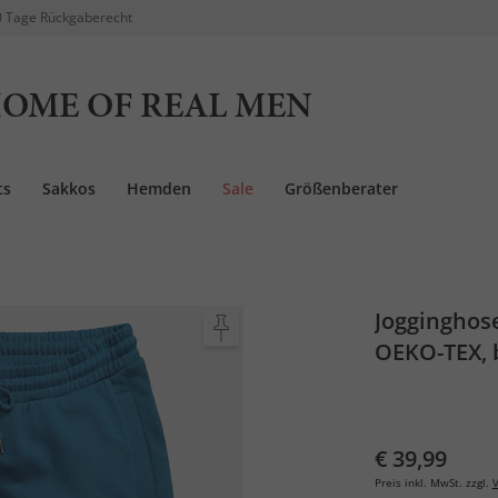
 Tage Rückgaberecht
OME OF REAL MEN
ts
Sakkos
Hemden
Sale
Größenberater
Jogginghose
OEKO-TEX, b
€ 39,99
Preis inkl. MwSt. zzgl.
V