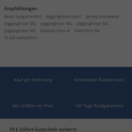
Empfehlungen
Basic langarmshirt
Jogginghose basic
Jersey homewear
Jogginghose 3XL
Jogginghose 4XL
Jogginghose 5XL
Jogginghose 6XL
Kapuze blau xl
Overshirt 3xl
Xl tall sweatshirt
Kauf per Rechnung
Kostenloser Rückversand
Alle Größen ein Preis
100 Tage Rückgaberecht
10 € Sofort-Gutschein sichern!