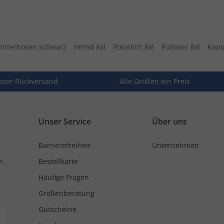
Unterhosen schwarz
Hemd 8xl
Poloshirt 8xl
Pullover 8xl
Kapu
oser Rückversand
Alle Größen ein Preis
Unser Service
Über uns
Barrierefreiheit
Unternehmen
n
Bestellkarte
Häufige Fragen
Größenberatung
Gutscheine