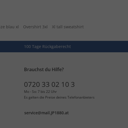
ze blau xl
Overshirt 3xl
Xl tall sweatshirt
100 Tage Rückgaberecht
Brauchst du Hilfe?
0720 33 02 10 3
Mo - So: 7 bis 22 Uhr
Es gelten die Preise deines Telefonanbieters
service@mail.JP1880.at