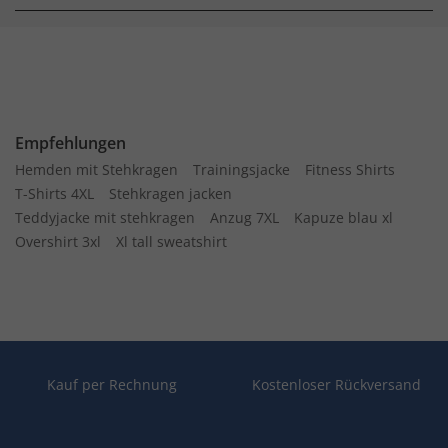
Empfehlungen
Hemden mit Stehkragen
Trainingsjacke
Fitness Shirts
T-Shirts 4XL
Stehkragen jacken
Teddyjacke mit stehkragen
Anzug 7XL
Kapuze blau xl
Overshirt 3xl
Xl tall sweatshirt
Kauf per Rechnung
Kostenloser Rückversand