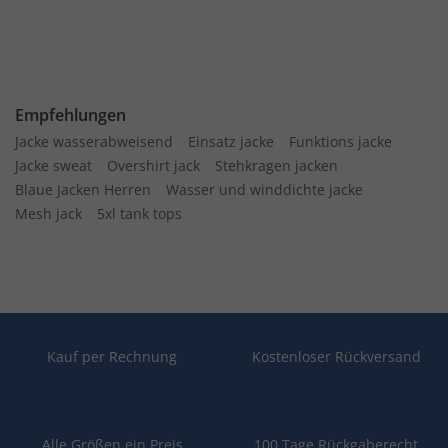
Empfehlungen
Jacke wasserabweisend
Einsatz jacke
Funktions jacke
Jacke sweat
Overshirt jack
Stehkragen jacken
Blaue Jacken Herren
Wasser und winddichte jacke
Mesh jack
5xl tank tops
Kauf per Rechnung
Kostenloser Rückversand
Alle Größen ein Preis
100 Tage Rückgaberecht