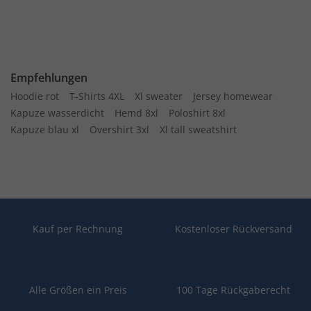
Empfehlungen
Hoodie rot
T-Shirts 4XL
Xl sweater
Jersey homewear
Kapuze wasserdicht
Hemd 8xl
Poloshirt 8xl
Kapuze blau xl
Overshirt 3xl
Xl tall sweatshirt
Kauf per Rechnung
Kostenloser Rückversand
Alle Größen ein Preis
100 Tage Rückgaberecht