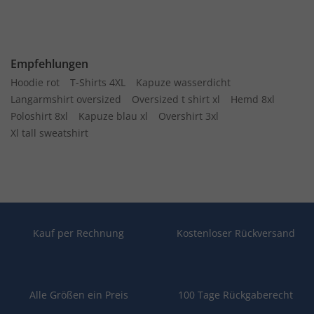
Empfehlungen
Hoodie rot
T-Shirts 4XL
Kapuze wasserdicht
Langarmshirt oversized
Oversized t shirt xl
Hemd 8xl
Poloshirt 8xl
Kapuze blau xl
Overshirt 3xl
Xl tall sweatshirt
Kauf per Rechnung
Kostenloser Rückversand
Alle Größen ein Preis
100 Tage Rückgaberecht