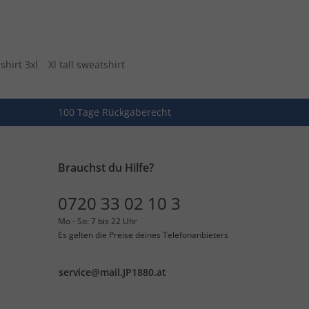
shirt 3xl
Xl tall sweatshirt
100 Tage Rückgaberecht
Brauchst du Hilfe?
0720 33 02 10 3
Mo - So: 7 bis 22 Uhr
Es gelten die Preise deines Telefonanbieters
service@mail.JP1880.at