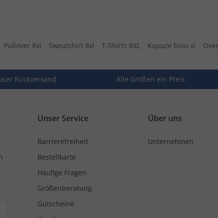
Pullover 8xl
Sweatshirt 8xl
T-Shirts 8XL
Kapuze blau xl
Over
oser Rückversand
Alle Größen ein Preis
Unser Service
Über uns
Barrierefreiheit
Unternehmen
n
Bestellkarte
Häufige Fragen
Größenberatung
Gutscheine