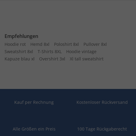
Empfehlungen
Hoodie rot
Hemd 8xl
Poloshirt 8xl
Pullover 8xl
Sweatshirt 8xl
T-Shirts 8XL
Hoodie vintage
Kapuze blau xl
Overshirt 3xl
Xl tall sweatshirt
Kauf per Rechnung
Kostenloser Rückversand
Alle Größen ein Preis
100 Tage Rückgaberecht