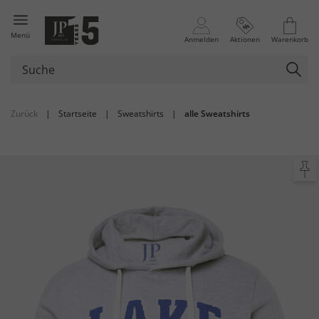
Menü
Anmelden
Aktionen
Warenkorb
Zurück
|
Startseite
|
Sweatshirts
|
alle Sweatshirts