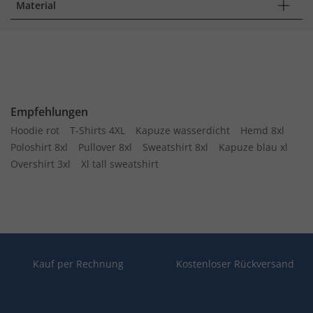
Material
Empfehlungen
Hoodie rot
T-Shirts 4XL
Kapuze wasserdicht
Hemd 8xl
Poloshirt 8xl
Pullover 8xl
Sweatshirt 8xl
Kapuze blau xl
Overshirt 3xl
Xl tall sweatshirt
Kauf per Rechnung
Kostenloser Rückversand