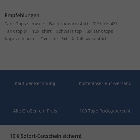
Empfehlungen
Tank Tops schwarz
Basic langarmshirt
T-Shirts 4XL
Tank top xl
10xl shirt
Schwarz top
5xl tank tops
Kapuze blau xl
Overshirt 3xl
Xl tall sweatshirt
Kauf per Rechnung
Kostenloser Rückversand
Alle Größen ein Preis
100 Tage Rückgaberecht
10 € Sofort-Gutschein sichern!