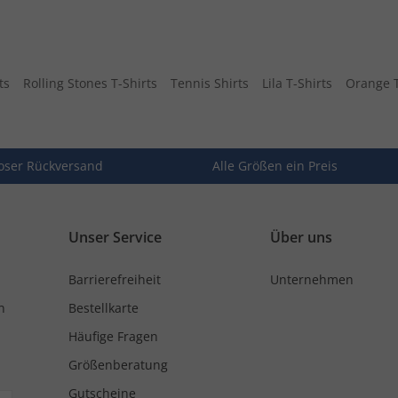
ts
Rolling Stones T-Shirts
Tennis Shirts
Lila T-Shirts
Orange T
oser Rückversand
Alle Größen ein Preis
Unser Service
Über uns
Barrierefreiheit
Unternehmen
n
Bestellkarte
Häufige Fragen
Größenberatung
Gutscheine