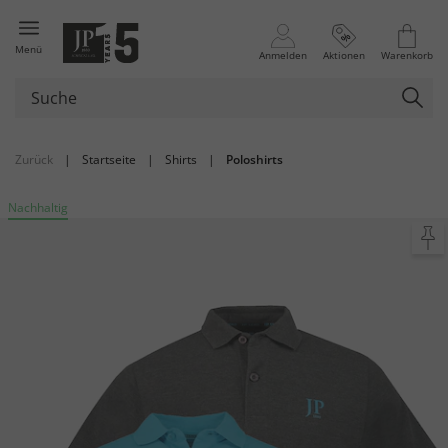
Menü
Anmelden
Aktionen
Warenkorb
Zurück
|
Startseite
|
Shirts
|
Poloshirts
Nachhaltig