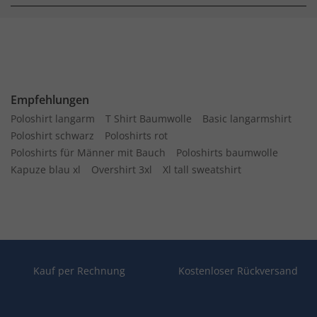
Empfehlungen
Poloshirt langarm
T Shirt Baumwolle
Basic langarmshirt
Poloshirt schwarz
Poloshirts rot
Poloshirts für Männer mit Bauch
Poloshirts baumwolle
Kapuze blau xl
Overshirt 3xl
Xl tall sweatshirt
Kauf per Rechnung
Kostenloser Rückversand