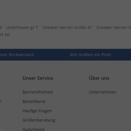
9
Unterhosen gr 7
Sneaker Herren Größe 47
Sneaker Herren 
rt xxl
oser Rückversand
Alle Größen ein Preis
Unser Service
Über uns
Barrierefreiheit
Unternehmen
n
Bestellkarte
Häufige Fragen
Größenberatung
Gutscheine