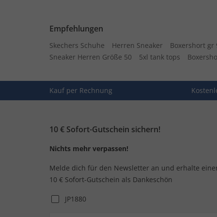
Empfehlungen
Skechers Schuhe
Herren Sneaker
Boxershort gr 
Sneaker Herren Größe 50
5xl tank tops
Boxersho
Kauf per Rechnung
Kostenl
10 € Sofort-Gutschein sichern!
Nichts mehr verpassen!
Melde dich für den Newsletter an und erhalte eine
10 € Sofort-Gutschein als Dankeschön
JP1880