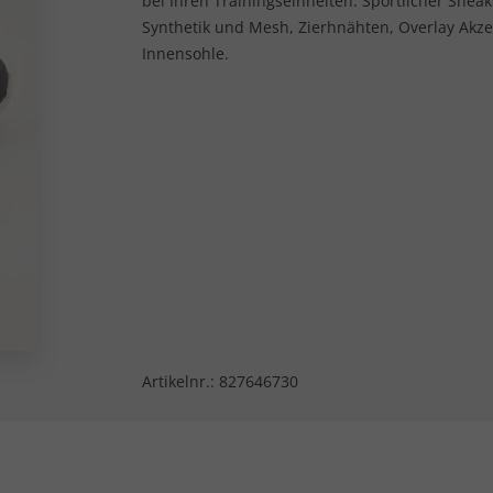
bei Ihren Trainingseinheiten. Sportlicher Sne
Synthetik und Mesh, Zierhnähten, Overlay Akz
Innensohle.
Artikelnr.:
827646730