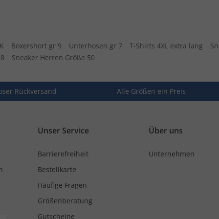
 K
Boxershort gr 9
Unterhosen gr 7
T-Shirts 4XL extra lang
Sn
48
Sneaker Herren Größe 50
oser Rückversand
Alle Größen ein Preis
Unser Service
Über uns
Barrierefreiheit
Unternehmen
n
Bestellkarte
Häufige Fragen
Größenberatung
Gutscheine