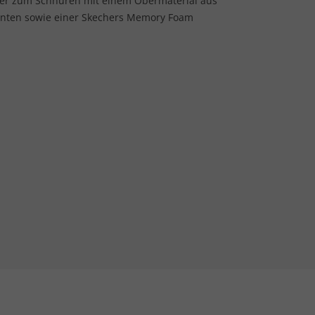
aker zum Schnüren mit einem Obermaterial aus
enten sowie einer Skechers Memory Foam