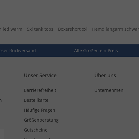
 led warm
5xl tank tops
Boxershort xxl
Hemd langarm schwa
oser Rückversand
Alle Größen ein Preis
Unser Service
Über uns
Barrierefreiheit
Unternehmen
n
Bestellkarte
Häufige Fragen
Größenberatung
Gutscheine