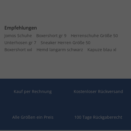
Empfehlungen
Jomos Schuhe
Boxershort gr 9
Herrenschuhe Größe 50
Unterhosen gr 7
Sneaker Herren Größe 50
Boxershort xxl
Hemd langarm schwarz
Kapuze blau xl
Kauf per Rechnung
Kostenloser Rückversand
Alle Größen ein Preis
100 Tage Rückgaberecht