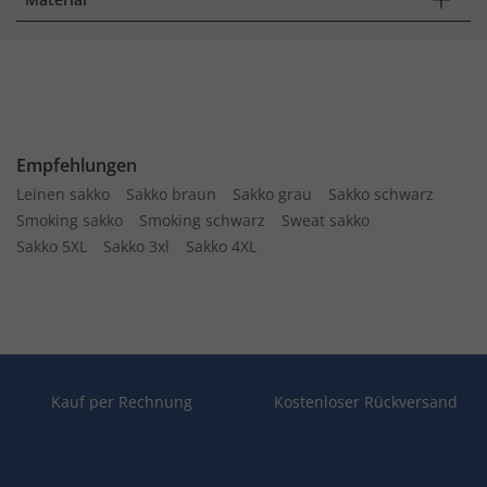
Empfehlungen
Leinen sakko
Sakko braun
Sakko grau
Sakko schwarz
Smoking sakko
Smoking schwarz
Sweat sakko
Sakko 5XL
Sakko 3xl
Sakko 4XL
Kauf per Rechnung
Kostenloser Rückversand