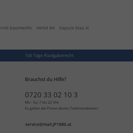
chnitt baumwolle
Hemd 8xl
Kapuze blau xl
100 Tage Rückgaberecht
Brauchst du Hilfe?
0720 33 02 10 3
Mo - So: 7 bis 22 Uhr
Es gelten die Preise deines Telefonanbieters
service@mail.JP1880.at