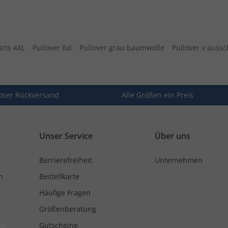
irts 4XL
Pullover 8xl
Pullover grau baumwolle
Pullover v auss
oser Rückversand
Alle Größen ein Preis
Unser Service
Über uns
Barrierefreiheit
Unternehmen
n
Bestellkarte
Häufige Fragen
Größenberatung
Gutscheine