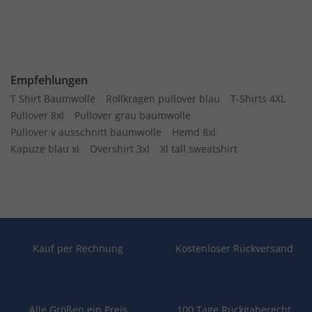
Empfehlungen
T Shirt Baumwolle
Rollkragen pullover blau
T-Shirts 4XL
Pullover 8xl
Pullover grau baumwolle
Pullover v ausschnitt baumwolle
Hemd 8xl
Kapuze blau xl
Overshirt 3xl
Xl tall sweatshirt
Kauf per Rechnung
Kostenloser Rückversand
Alle Größen ein Preis
100 Tage Rückgaberecht