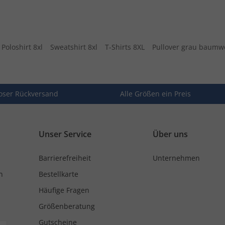
Poloshirt 8xl
Sweatshirt 8xl
T-Shirts 8XL
Pullover grau baumw
oser Rückversand
Alle Größen ein Preis
Unser Service
Über uns
Barrierefreiheit
Unternehmen
n
Bestellkarte
Häufige Fragen
Größenberatung
Gutscheine