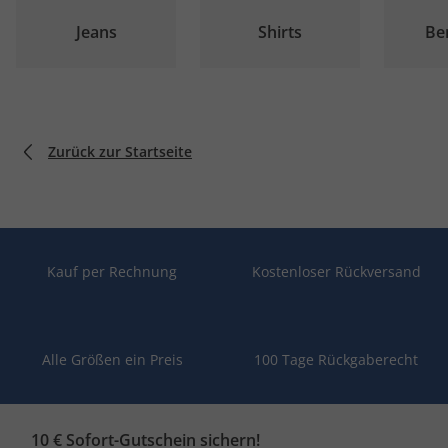
Jeans
Shirts
Be
Zurück zur Startseite
Kauf per Rechnung
Kostenloser Rückversand
Alle Größen ein Preis
100 Tage Rückgaberecht
10 € Sofort-Gutschein sichern!