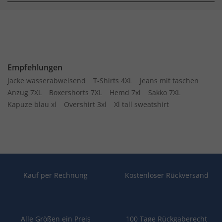
Empfehlungen
Jacke wasserabweisend
T-Shirts 4XL
Jeans mit taschen
Anzug 7XL
Boxershorts 7XL
Hemd 7xl
Sakko 7XL
Kapuze blau xl
Overshirt 3xl
Xl tall sweatshirt
Kauf per Rechnung
Kostenloser Rückversand
Alle Größen ein Preis
100 Tage Rückgaberecht