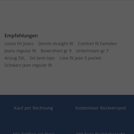
Empfehlungen
Loose Fit Jeans
Denim straight fit
Comfort fit hemden
Jeans regular fit
Boxershort gr 9
Unterhosen gr 7
Anzug 5XL
5xl tank tops
Loos fit jean 5 pocket
Schwarz jean regular fit
Kauf per Rechnung
Kostenloser Rückversand