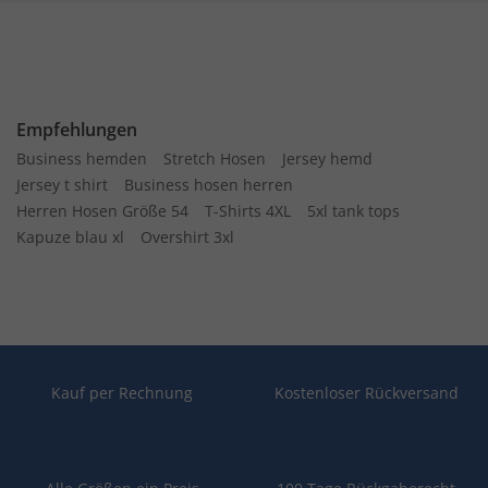
Empfehlungen
Business hemden
Stretch Hosen
Jersey hemd
Jersey t shirt
Business hosen herren
Herren Hosen Größe 54
T-Shirts 4XL
5xl tank tops
Kapuze blau xl
Overshirt 3xl
Kauf per Rechnung
Kostenloser Rückversand