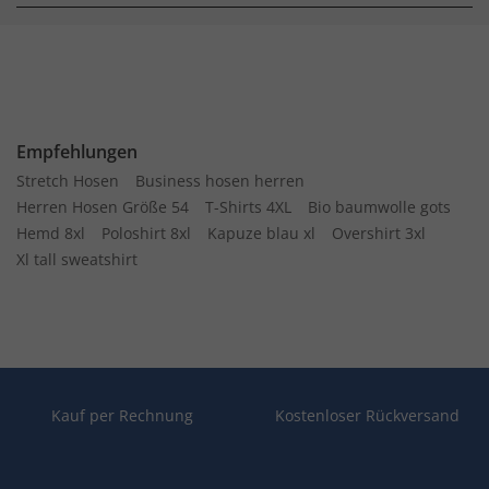
Empfehlungen
Stretch Hosen
Business hosen herren
Herren Hosen Größe 54
T-Shirts 4XL
Bio baumwolle gots
Hemd 8xl
Poloshirt 8xl
Kapuze blau xl
Overshirt 3xl
Xl tall sweatshirt
Kauf per Rechnung
Kostenloser Rückversand