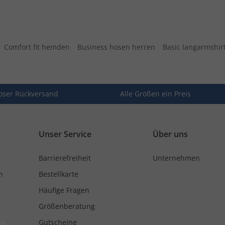
Comfort fit hemden
Business hosen herren
Basic langarmshir
oser Rückversand
Alle Größen ein Preis
Unser Service
Über uns
Barrierefreiheit
Unternehmen
n
Bestellkarte
Häufige Fragen
Größenberatung
Gutscheine