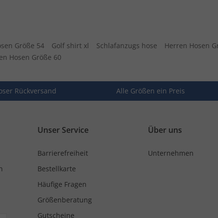
osen Größe 54
Golf shirt xl
Schlafanzugs hose
Herren Hosen G
en Hosen Größe 60
oser Rückversand
Alle Größen ein Preis
Unser Service
Über uns
Barrierefreiheit
Unternehmen
n
Bestellkarte
Häufige Fragen
Größenberatung
Gutscheine