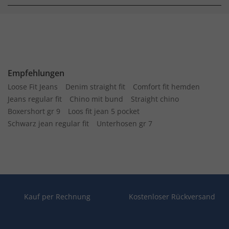
Empfehlungen
Loose Fit Jeans
Denim straight fit
Comfort fit hemden
Jeans regular fit
Chino mit bund
Straight chino
Boxershort gr 9
Loos fit jean 5 pocket
Schwarz jean regular fit
Unterhosen gr 7
Kauf per Rechnung
Kostenloser Rückversand