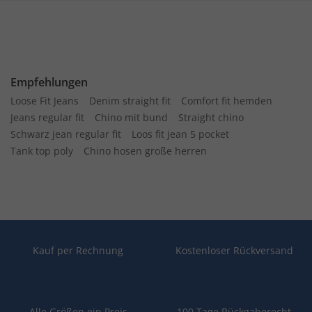
Empfehlungen
Loose Fit Jeans
Denim straight fit
Comfort fit hemden
Jeans regular fit
Chino mit bund
Straight chino
Schwarz jean regular fit
Loos fit jean 5 pocket
Tank top poly
Chino hosen große herren
Kauf per Rechnung
Kostenloser Rückversand
Alle Größen ein Preis
100 Tage Rückgaberecht