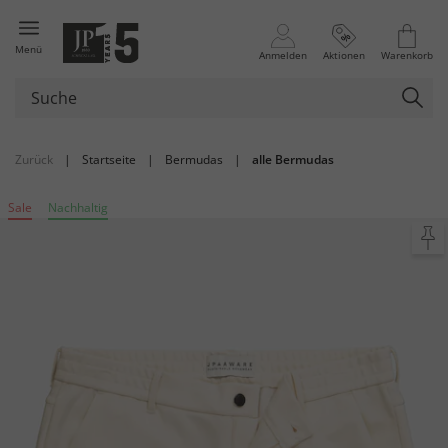
Menü
Anmelden
Aktionen
Warenkorb
Zurück
|
Startseite
|
Bermudas
|
alle Bermudas
Sale
Nachhaltig