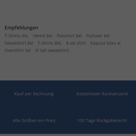
Empfehlungen
T-Shirts 4XL
Hemd 8xl
Poloshirt 8xl
Pullover 8xl
Sweatshirt 8xl
T-Shirts 8XL
8 xxl shirt
Kapuze blau xl
Overshirt 3xl
Xl tall sweatshirt
Kauf per Rechnung
Kostenloser Rückversand
Alle Größen ein Preis
100 Tage Rückgaberecht