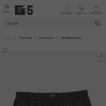
Menü
Anmelden
Aktionen
Warenkorb
Zurück
|
Startseite
|
Badehosen
|
alle Badehosen
Sale