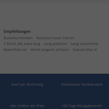
Empfehlungen
Business hemden
Business hosen herren
T-Shirts 4XL extra lang
Lang poloshirt
Lang unterhemd
Boxershort xxl
Hemd langarm schwarz
Kapuze blau xl
Kauf per Rechnung
Kostenloser Rückversand
Alle Größen ein Preis
100 Tage Rückgaberecht