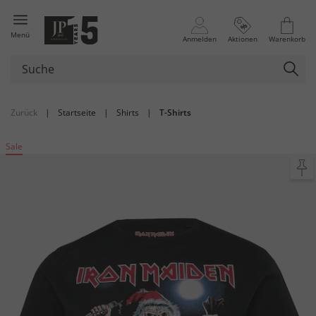
Menü
Anmelden
Aktionen
Warenkorb
Zurück
|
Startseite
|
Shirts
|
T-Shirts
Sale