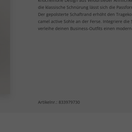
knöchelhohe Design aus Veloursleder Ähnlichke
die klassische Schnürung lässt sich die Passfo
Der gepolsterte Schaftrand erhöht den Tragekom
camel active Sohle an der Ferse. Integriere di
verleihe deinen Business-Outfits einen moderne
Artikelnr.:
833979730