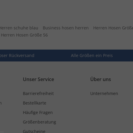
Herren schuhe blau
Business hosen herren
Herren Hosen Größ
Herren Hosen Größe 56
oser Rückversand
Alle Größen ein Preis
Unser Service
Über uns
Barrierefreiheit
Unternehmen
n
Bestellkarte
Häufige Fragen
Größenberatung
Gutscheine