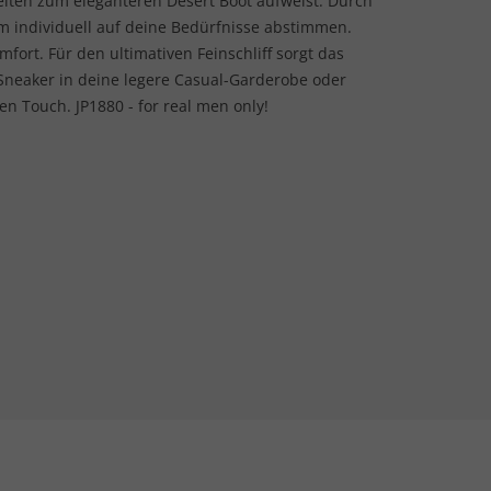
iten zum eleganteren Desert Boot aufweist. Durch
rm individuell auf deine Bedürfnisse abstimmen.
fort. Für den ultimativen Feinschliff sorgt das
e Sneaker in deine legere Casual-Garderobe oder
n Touch. JP1880 - for real men only!